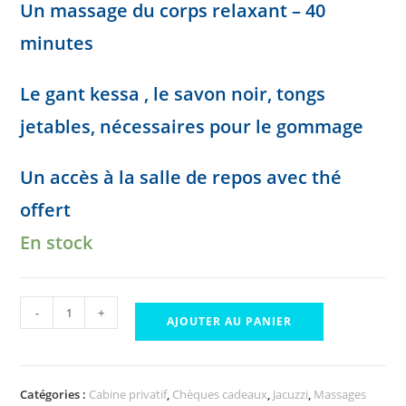
Un massage du corps relaxant – 40
minutes
Le gant kessa , le savon noir, tongs
jetables, nécessaires pour le gommage
Un accès à la salle de repos avec thé
offert
En stock
quantité
-
+
AJOUTER AU PANIER
de
Forfait
GOLD
Catégories :
Cabine privatif
,
Chèques cadeaux
,
Jacuzzi
,
Massages