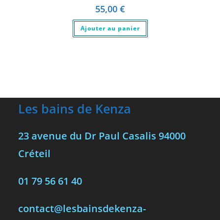
55,00
€
Ajouter au panier
Les bains de Kenza
23 avenue du Dr Paul Casalis 94000
Créteil
01 79 56 61 40
contact@lesbainsdekenza-